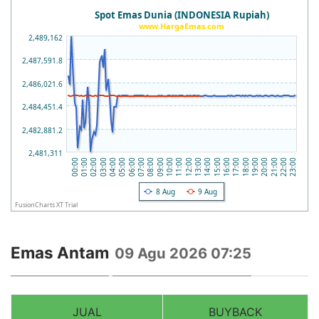
Spot Emas Dunia (INDONESIA Rupiah)
www.HargaEmas.com
2,489,162
2,487,591.8
2,486,021.6
2,484,451.4
2,482,881.2
2,481,311
14:00
13:00
12:00
11:00
10:00
09:00
23:00
08:00
22:00
07:00
21:00
06:00
20:00
05:00
19:00
04:00
18:00
03:00
17:00
02:00
16:00
01:00
15:00
00:00
8 Aug
9 Aug
FusionCharts XT Trial
Emas Antam
09 Agu 2026 07:25
JUAL
BUYBACK