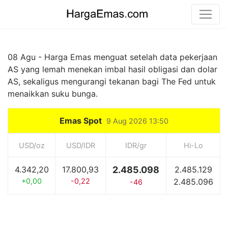
08 Agu - Harga Emas menguat setelah data pekerjaan
AS yang lemah menekan imbal hasil obligasi dan dolar
AS, sekaligus mengurangi tekanan bagi The Fed untuk
menaikkan suku bunga.
Emas Spot
9 Aug 2026 13:50
USD/oz
USD/IDR
IDR/gr
Hi-Lo
4.342,20
17.800,93
2.485.098
2.485.129
+0,00
-0,22
2.485.096
-46